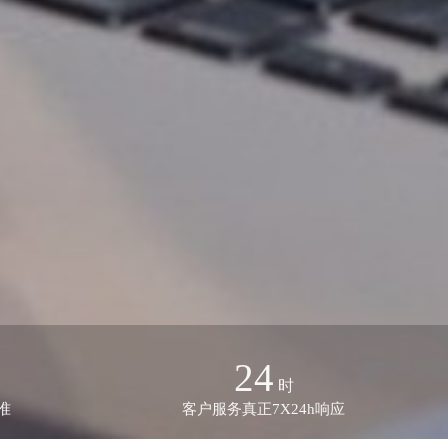
24
时
准
客户服务真正7X24h响应