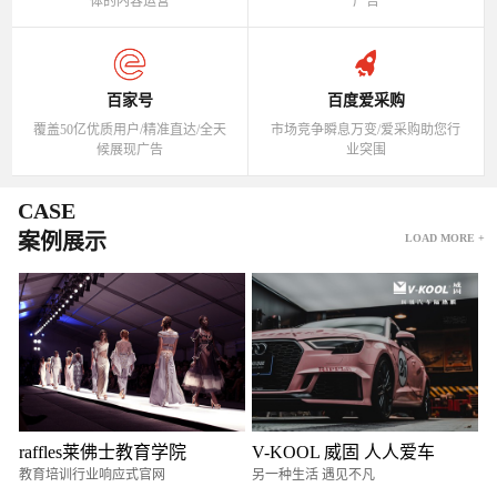
体的内容运营
广告
百家号
百度爱采购
覆盖50亿优质用户/精准直达/全天
市场竞争瞬息万变/爱采购助您行
候展现广告
业突围
CASE
案例展示
LOAD MORE +
raffles莱佛士教育学院
V-KOOL 威固 人人爱车
教育培训行业响应式官网
另一种生活 遇见不凡