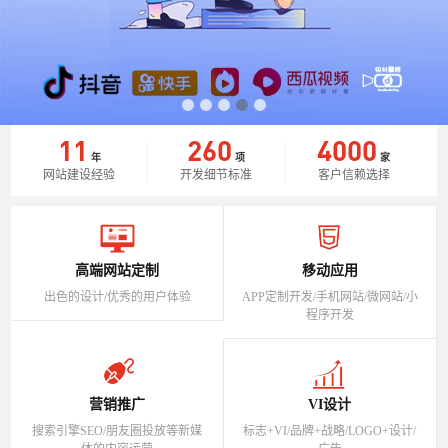
11
260
4000
年
项
家
网站建设经验
开发细节标准
客户信赖选择
高端网站定制
移动应用
出色的设计/优秀的用户体验
APP定制开发/手机网站/微网站/小
程序开发
营销推广
VI设计
搜索引擎SEO/朋友圈投放等新媒
标志+VI/品牌+战略/LOGO+设计/