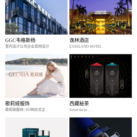
GGC韦格斯杨
逸林酒店
室内设计公司企业官网设计
EASELAND HOTEL
歌莉娅服饰
西藏秘茶
歌莉娅服饰 | H5响应式企...
Secret tea in ...