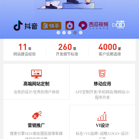
11
260
4000
年
项
家
网站建设经验
开发细节标准
客户信赖选择
高端网站定制
移动应用
出色的设计/优秀的用户体验
APP定制开发/手机网站/微网站/小
程序开发
营销推广
VI设计
搜索引擎SEO/朋友圈投放等新媒
标志+VI/品牌+战略/LOGO+设计/