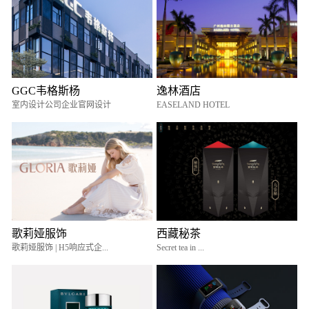
GGC韦格斯杨
逸林酒店
室内设计公司企业官网设计
EASELAND HOTEL
歌莉娅服饰
西藏秘茶
歌莉娅服饰 | H5响应式企...
Secret tea in ...