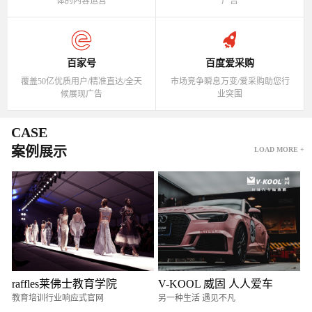
体的内容运营
广告
百家号
百度爱采购
覆盖50亿优质用户/精准直达/全天
市场竞争瞬息万变/爱采购助您行
候展现广告
业突围
CASE
案例展示
LOAD MORE +
raffles莱佛士教育学院
V-KOOL 威固 人人爱车
教育培训行业响应式官网
另一种生活 遇见不凡