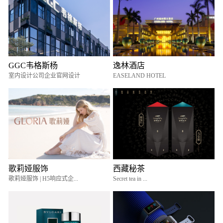
GGC韦格斯杨
逸林酒店
室内设计公司企业官网设计
EASELAND HOTEL
歌莉娅服饰
西藏秘茶
歌莉娅服饰 | H5响应式企...
Secret tea in ...