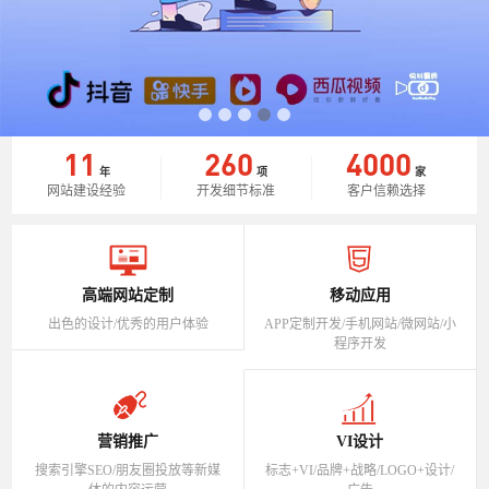
11
260
4000
年
项
家
网站建设经验
开发细节标准
客户信赖选择
高端网站定制
移动应用
出色的设计/优秀的用户体验
APP定制开发/手机网站/微网站/小
程序开发
营销推广
VI设计
搜索引擎SEO/朋友圈投放等新媒
标志+VI/品牌+战略/LOGO+设计/