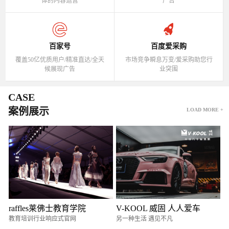
体的内容运营
广告
百家号
百度爱采购
覆盖50亿优质用户/精准直达/全天
市场竞争瞬息万变/爱采购助您行
候展现广告
业突围
CASE
案例展示
LOAD MORE +
raffles莱佛士教育学院
V-KOOL 威固 人人爱车
教育培训行业响应式官网
另一种生活 遇见不凡