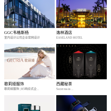
GGC韦格斯杨
逸林酒店
室内设计公司企业官网设计
EASELAND HOTEL
歌莉娅服饰
西藏秘茶
歌莉娅服饰 | H5响应式企...
Secret tea in ...