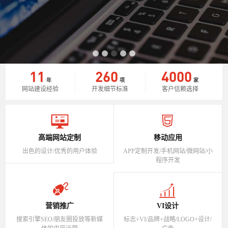
11
260
4000
年
项
家
网站建设经验
开发细节标准
客户信赖选择
高端网站定制
移动应用
出色的设计/优秀的用户体验
APP定制开发/手机网站/微网站/小
程序开发
营销推广
VI设计
搜索引擎SEO/朋友圈投放等新媒
标志+VI/品牌+战略/LOGO+设计/