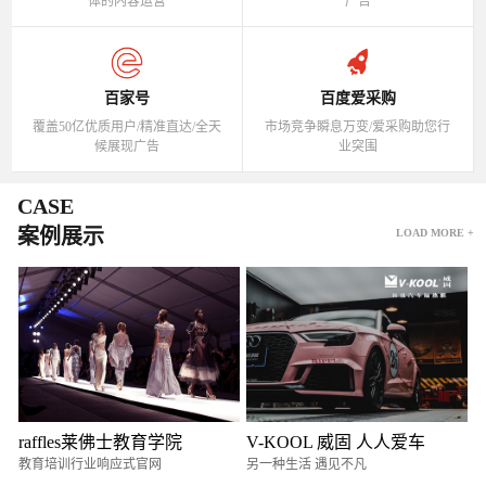
体的内容运营
广告
百家号
百度爱采购
覆盖50亿优质用户/精准直达/全天
市场竞争瞬息万变/爱采购助您行
候展现广告
业突围
CASE
案例展示
LOAD MORE +
raffles莱佛士教育学院
V-KOOL 威固 人人爱车
教育培训行业响应式官网
另一种生活 遇见不凡