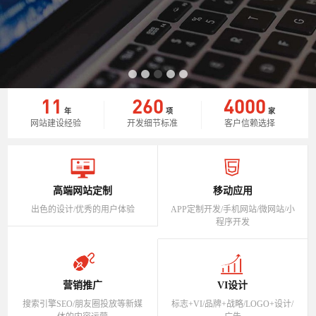
11
260
4000
年
项
家
网站建设经验
开发细节标准
客户信赖选择
高端网站定制
移动应用
出色的设计/优秀的用户体验
APP定制开发/手机网站/微网站/小
程序开发
营销推广
VI设计
搜索引擎SEO/朋友圈投放等新媒
标志+VI/品牌+战略/LOGO+设计/