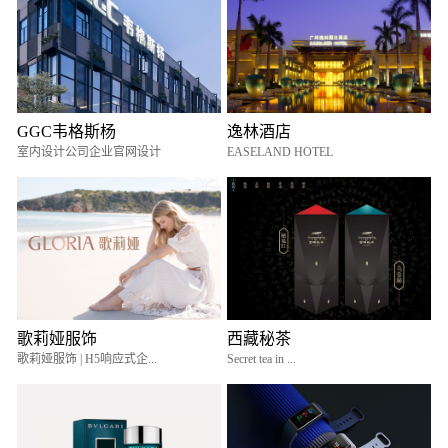
GGC韦格斯杨
逸林酒店
室内设计公司企业官网设计
EASELAND HOTEL
歌莉娅服饰
西藏秘茶
歌莉娅服饰 | H5响应式企...
Secret tea in ...