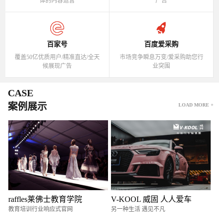
体的内容运营
广告
百家号
百度爱采购
覆盖50亿优质用户/精准直达/全天
市场竞争瞬息万变/爱采购助您行
候展现广告
业突围
CASE
案例展示
LOAD MORE +
raffles莱佛士教育学院
V-KOOL 威固 人人爱车
教育培训行业响应式官网
另一种生活 遇见不凡