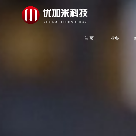
首 页
业务