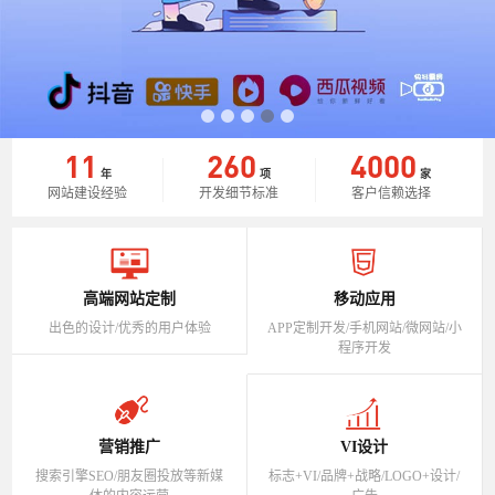
11
260
4000
年
项
家
网站建设经验
开发细节标准
客户信赖选择
高端网站定制
移动应用
出色的设计/优秀的用户体验
APP定制开发/手机网站/微网站/小
程序开发
营销推广
VI设计
搜索引擎SEO/朋友圈投放等新媒
标志+VI/品牌+战略/LOGO+设计/