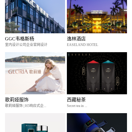
GGC韦格斯杨
逸林酒店
室内设计公司企业官网设计
EASELAND HOTEL
歌莉娅服饰
西藏秘茶
歌莉娅服饰 | H5响应式企...
Secret tea in ...