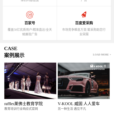
体的内容运营
广告
百家号
百度爱采购
覆盖50亿优质用户/精准直达/全天
市场竞争瞬息万变/爱采购助您行
候展现广告
业突围
CASE
案例展示
LOAD MORE +
raffles莱佛士教育学院
V-KOOL 威固 人人爱车
教育培训行业响应式官网
另一种生活 遇见不凡