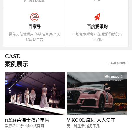
体的内容运营
广告
百家号
百度爱采购
覆盖50亿优质用户/精准直达/全天
市场竞争瞬息万变/爱采购助您行
候展现广告
业突围
CASE
案例展示
LOAD MORE +
raffles莱佛士教育学院
V-KOOL 威固 人人爱车
教育培训行业响应式官网
另一种生活 遇见不凡