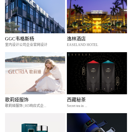
GGC韦格斯杨
逸林酒店
室内设计公司企业官网设计
EASELAND HOTEL
歌莉娅服饰
西藏秘茶
歌莉娅服饰 | H5响应式企...
Secret tea in ...