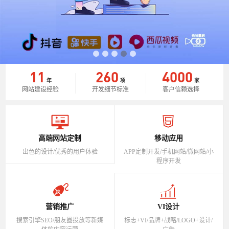
11
260
4000
年
项
家
网站建设经验
开发细节标准
客户信赖选择
高端网站定制
移动应用
出色的设计/优秀的用户体验
APP定制开发/手机网站/微网站/小
程序开发
营销推广
VI设计
搜索引擎SEO/朋友圈投放等新媒
标志+VI/品牌+战略/LOGO+设计/