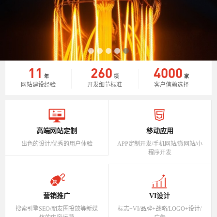
11
260
4000
年
项
家
网站建设经验
开发细节标准
客户信赖选择
高端网站定制
移动应用
出色的设计/优秀的用户体验
APP定制开发/手机网站/微网站/小
程序开发
营销推广
VI设计
搜索引擎SEO/朋友圈投放等新媒
标志+VI/品牌+战略/LOGO+设计/