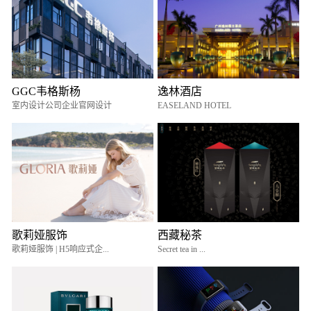
GGC韦格斯杨
逸林酒店
室内设计公司企业官网设计
EASELAND HOTEL
歌莉娅服饰
西藏秘茶
歌莉娅服饰 | H5响应式企...
Secret tea in ...