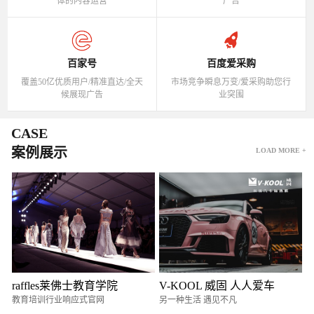
体的内容运营
广告
百家号
百度爱采购
覆盖50亿优质用户/精准直达/全天
市场竞争瞬息万变/爱采购助您行
候展现广告
业突围
CASE
案例展示
LOAD MORE +
raffles莱佛士教育学院
V-KOOL 威固 人人爱车
教育培训行业响应式官网
另一种生活 遇见不凡