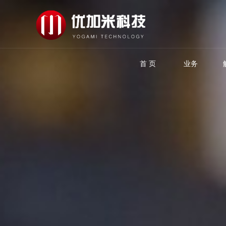
首 页
业务