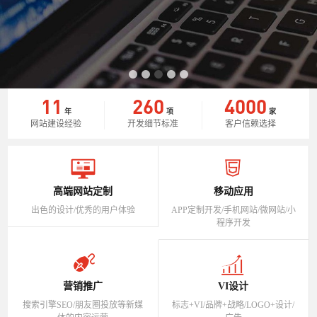
11
260
4000
年
项
家
网站建设经验
开发细节标准
客户信赖选择
高端网站定制
移动应用
出色的设计/优秀的用户体验
APP定制开发/手机网站/微网站/小
程序开发
营销推广
VI设计
搜索引擎SEO/朋友圈投放等新媒
标志+VI/品牌+战略/LOGO+设计/