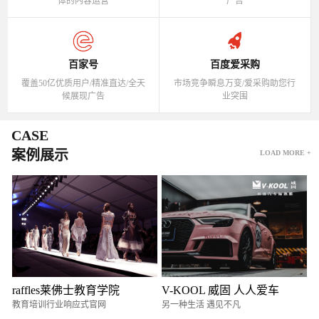
体的内容运营
广告
百家号
百度爱采购
覆盖50亿优质用户/精准直达/全天
市场竞争瞬息万变/爱采购助您行
候展现广告
业突围
CASE
案例展示
LOAD MORE +
raffles莱佛士教育学院
V-KOOL 威固 人人爱车
教育培训行业响应式官网
另一种生活 遇见不凡