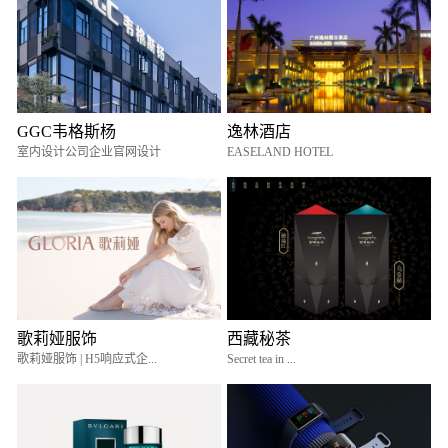
GGC韦格斯杨
逸林酒店
室内设计公司企业官网设计
EASELAND HOTEL
歌莉娅服饰
西藏秘茶
歌莉娅服饰 | H5响应式企...
Secret tea in ...