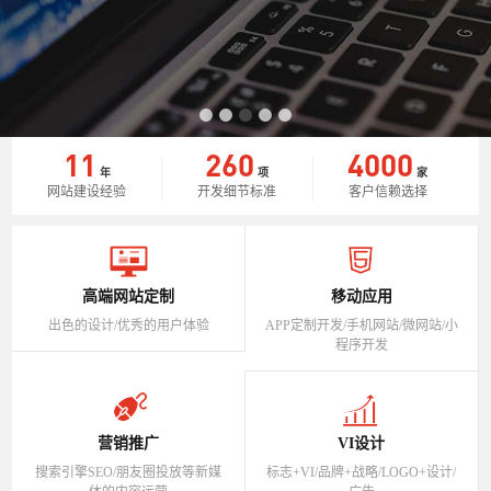
11
260
4000
年
项
家
网站建设经验
开发细节标准
客户信赖选择
高端网站定制
移动应用
出色的设计/优秀的用户体验
APP定制开发/手机网站/微网站/小
程序开发
营销推广
VI设计
搜索引擎SEO/朋友圈投放等新媒
标志+VI/品牌+战略/LOGO+设计/