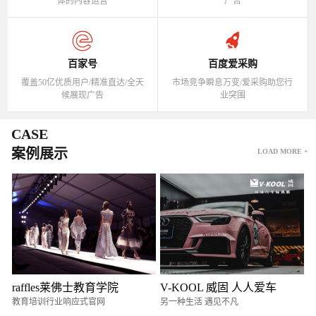
体的内容运营
广告
百家号
百度爱采购
覆盖50亿优质用户/精准直达/全天
市场竞争瞬息万变/爱采购助您行
候展现广告
业突围
CASE
案例展示
LOAD MORE +
raffles莱佛士教育学院
V-KOOL 威固 人人爱车
教育培训行业响应式官网
另一种生活 遇见不凡