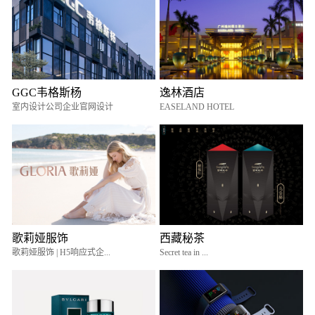
GGC韦格斯杨
逸林酒店
室内设计公司企业官网设计
EASELAND HOTEL
歌莉娅服饰
西藏秘茶
歌莉娅服饰 | H5响应式企...
Secret tea in ...