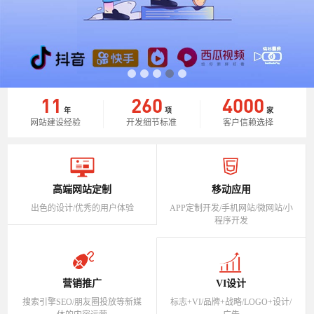
11
260
4000
年
项
家
网站建设经验
开发细节标准
客户信赖选择
高端网站定制
移动应用
出色的设计/优秀的用户体验
APP定制开发/手机网站/微网站/小
程序开发
营销推广
VI设计
搜索引擎SEO/朋友圈投放等新媒
标志+VI/品牌+战略/LOGO+设计/