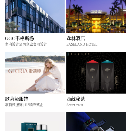
GGC韦格斯杨
逸林酒店
室内设计公司企业官网设计
EASELAND HOTEL
歌莉娅服饰
西藏秘茶
歌莉娅服饰 | H5响应式企...
Secret tea in ...