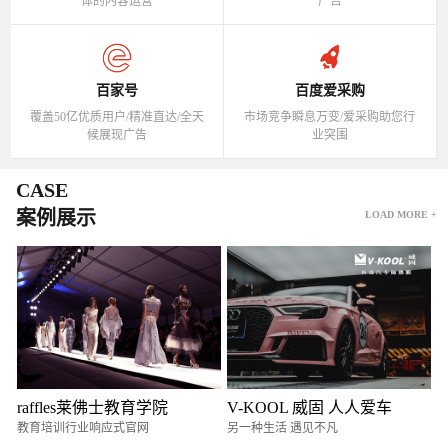
体的内容运营
广告
百家号
百度爱采购
覆盖50亿优质用户/精准直达/全天
市场竞争瞬息万变/爱采购助您行
候展现广告
业突围
CASE
案例展示
LOAD MORE +
raffles莱佛士教育学院
V-KOOL 威固 人人爱车
教育培训行业响应式官网
另一种生活 遇见不凡