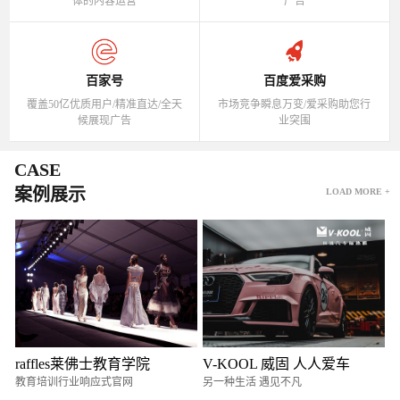
体的内容运营
广告
百家号
百度爱采购
覆盖50亿优质用户/精准直达/全天
市场竞争瞬息万变/爱采购助您行
候展现广告
业突围
CASE
案例展示
LOAD MORE +
raffles莱佛士教育学院
V-KOOL 威固 人人爱车
教育培训行业响应式官网
另一种生活 遇见不凡