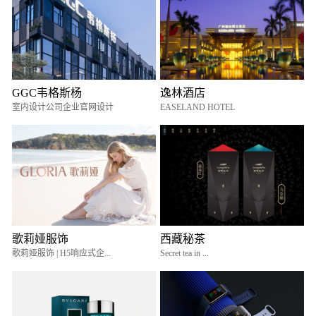
GGC韦格斯杨
逸林酒店
室内设计公司企业官网设计
EASELAND HOTEL
歌莉娅服饰
西藏秘茶
歌莉娅服饰 | H5响应式企...
Secret tea in ...