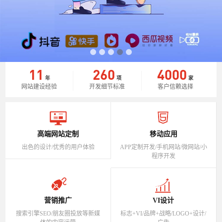
11
260
4000
年
项
家
网站建设经验
开发细节标准
客户信赖选择
高端网站定制
移动应用
出色的设计/优秀的用户体验
APP定制开发/手机网站/微网站/小
程序开发
营销推广
VI设计
搜索引擎SEO/朋友圈投放等新媒
标志+VI/品牌+战略/LOGO+设计/